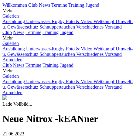
Willkommen
Club
News
Termine
Training
Jugend
Mehr
Galerien
Ausbildung
Unterwasser-Rugby
Foto & Video
Wettkampf
Umwelt-
u. Gewässerschutz
Schnuppertauchen
Verschiedenes
Vorstand
Club
News
Termine
Training
Jugend
Mehr
Galerien
Ausbildung
Unterwasser-Rugby
Foto & Video
Wettkampf
Umwelt-
u. Gewässerschutz
Schnuppertauchen
Verschiedenes
Vorstand
Anmelden
Club
News
Termine
Training
Jugend
Mehr
Galerien
Ausbildung
Unterwasser-Rugby
Foto & Video
Wettkampf
Umwelt-
u. Gewässerschutz
Schnuppertauchen
Verschiedenes
Vorstand
Anmelden
Lade Vollbild...
Neue Nitrox -kEANner
21.06.2023