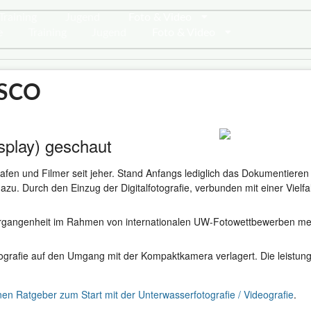
Training
Jugend
Foto & Video
e
Training
Jugend
Foto & Video
USCO
splay) geschaut
rafen und Filmer seit jeher. Stand Anfangs lediglich das Dokumentier
dazu. Durch den Einzug der Digitalfotografie, verbunden mit einer Viel
rgangenheit im Rahmen von internationalen UW-Fotowettbewerben mehr
ografie auf den Umgang mit der Kompaktkamera verlagert. Die leistung
nen Ratgeber zum Start mit der Unterwasserfotografie / Videografie
.