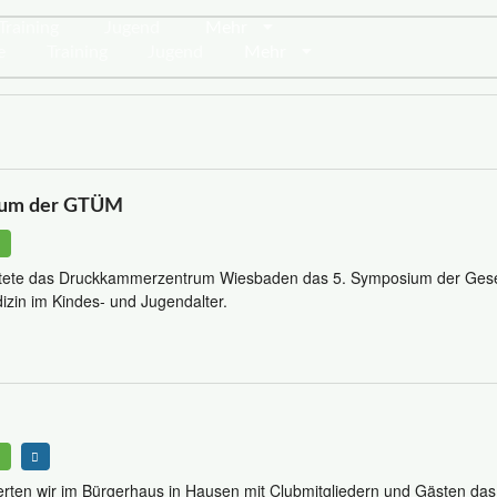
Training
Jugend
Mehr
e
Training
Jugend
Mehr
ium der GTÜM
1
ete das Druckkammerzentrum Wiesbaden das 5. Symposium der Gesel
in im Kindes- und Jugendalter.
1
rten wir im Bürgerhaus in Hausen mit Clubmitgliedern und Gästen das 