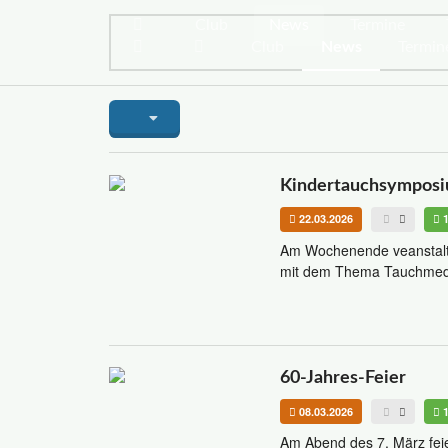
Club
News
Termine
Club
News
Termin
Kindertauchsympos
22.03.2026
Am Wochenende veanstalt
mit dem Thema Tauchmediz
60-Jahres-Feier
08.03.2026
Am Abend des 7. März feie