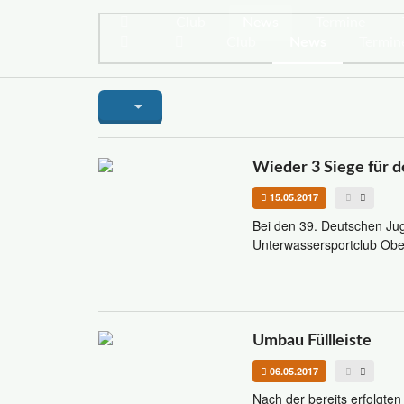
Club
News
Termine
Club
News
Termin
Wieder 3 Siege für 
15.05.2017
Bei den 39. Deutschen Ju
Unterwassersportclub Ober
Umbau Füllleiste
06.05.2017
Nach der bereits erfolgten