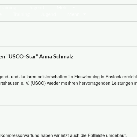
Training
Jugend
Mehr
e
Training
Jugend
Mehr
den "USCO-Star" Anna Schmalz
gend- und Juniorenmeisterschaften im Finswimming in Rostock erreic
tshausen e. V. (USCO) wieder mit ihren hervorragenden Leistungen i
 Kompressorwartung haben wir jetzt auch die Füllleiste umgebaut.